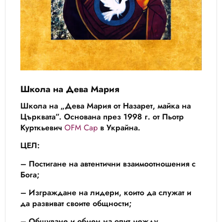
Школа на Дева Мария
Школа на „Дева Мария от Назарет, майка на
Църквата”.
Основана през 1998 г. от Пьотр
Курткьевич
OFM Cap
в Украйна.
ЦЕЛ:
– Постигане на автентични взаимоотношения с
Бога;
– Изграждане на лидери, които да служат и
да развиват своите общности;
– Общуване и обмен на опит между