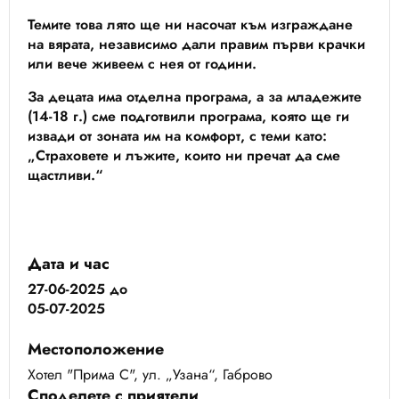
Темите това лято ще ни насочат към изграждане
на вярата, независимо дали правим първи крачки
или вече живеем с нея от години.
За децата има отделна програма, а за младежите
(14-18 г.) сме подготвили програма, която ще ги
извади от зоната им на комфорт, с теми като:
„Страховете и лъжите, които ни пречат да сме
щастливи.“
Дата и час
27-06-2025
до
05-07-2025
Местоположение
Хотел "Прима С", ул. „Узана“, Габрово
Споделете с приятели